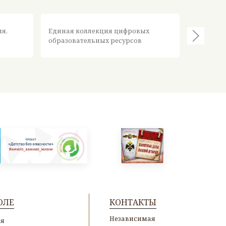
Федерал
ия,
Единая коллекция цифровых
информа
образовательных ресурсов
ресурсов
ОЛЕ
КОНТАКТЫ
Независимая
ия