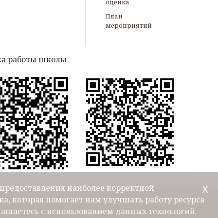
оценка
План
мероприятий
а работы школы
ю предоставления наиболее корректной
Х
а, которая помогает нам улучшать работу ресурса
лашаетесь с использованием данных технологий.