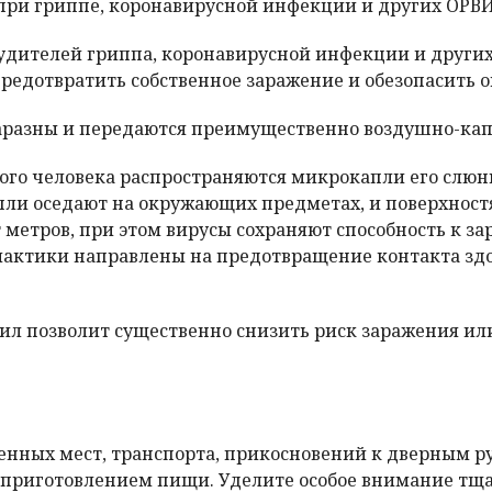
ри гриппе, коронавирусной инфекции и других ОРВ
будителей гриппа, коронавирусной инфекции и други
предотвратить собственное заражение и обезопасить 
 заразны и передаются преимущественно воздушно-ка
ного человека распространяются микрокапли его слю
ли оседают на окружающих предметах, и поверхностях
т метров, при этом вирусы сохраняют способность к з
лактики направлены на предотвращение контакта зд
л позволит существенно снизить риск заражения ил
нных мест, транспорта, прикосновений к дверным ру
и приготовлением пищи. Уделите особое внимание т