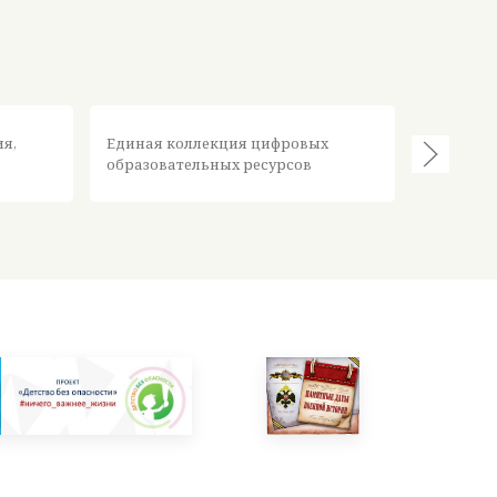
Федерал
ия,
Единая коллекция цифровых
информа
образовательных ресурсов
ресурсов