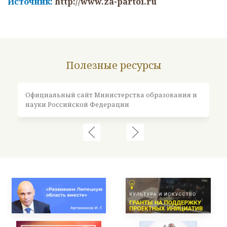
Источник:
http://www.za-partoi.ru
Полезные ресурсы
Официальный сайт Министерства образования и
Оф
науки Российской Федерации
Ро