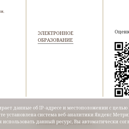
и,
Оценк
ЭЛЕКТРОННОЕ
ОБРАЗОВАНИЕ
бирает данные об IP-адресе и местоположении с цель
йте установлена система веб-аналитики Яндекс Метрик
Политика конфиденциальности
 использовать данный ресурс, Вы автоматически сог
Добавить материал на сайт