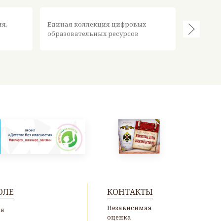
Федерал
ия,
Единая коллекция цифровых
информа
образовательных ресурсов
ресурсов
ОЛЕ
КОНТАКТЫ
Независимая
ия
оценка