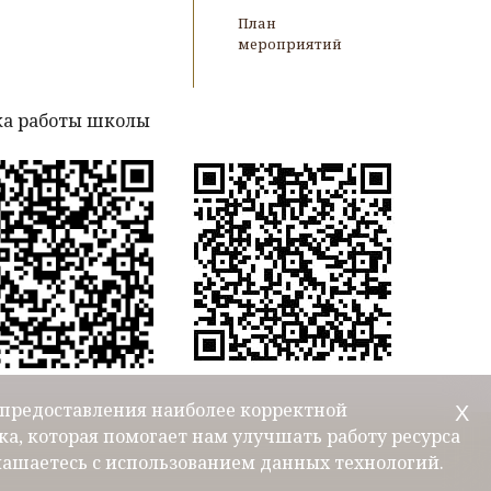
План
мероприятий
а работы школы
ю предоставления наиболее корректной
Х
а, которая помогает нам улучшать работу ресурса
лашаетесь с использованием данных технологий.