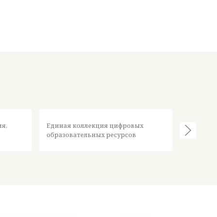
Федерал
ия,
Единая коллекция цифровых
информа
образовательных ресурсов
ресурсов